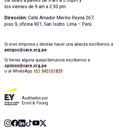
De lunes a jueves de 9 am a 5:30pm y
los viernes de 9 am a 2:30 pm.
Dirección:
Calle Amador Merino Reyna 267,
piso 9, oficina 901, San Isidro. Lima – Perú
Si eres empresa y deseas hacer una alianza escríbenos a
amigos@care.org.pe
Si tienes alguna queja/denuncia escríbenos a
opinion@care.org.pe
o al WhatsApp
+51 945101839
Auditados por
Ernst & Young