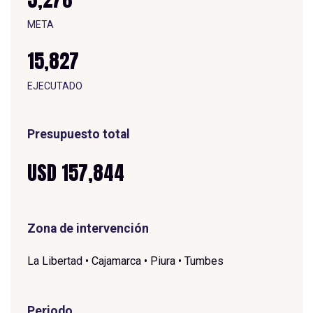
META
15,827
E
J
E
C
U
T
A
D
O
Presupuesto total
USD 157,844
Zona de intervención
La Libertad • Cajamarca • Piura • Tumbes
Periodo