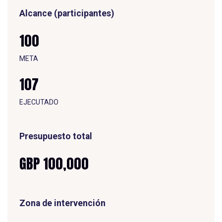
Alcance (participantes)
100
META
107
E
J
E
C
U
T
A
D
O
Presupuesto total
GBP 100,000
Zona de intervención