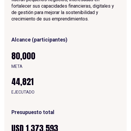
fortalecer sus capacidades financieras, digitales y
de gestión para mejorar la sostenibilidad y
crecimiento de sus emprendimientos.
Alcance (participantes)
80,000
META
44,821
E
J
E
C
U
T
A
D
O
Presupuesto total
USD 1,373,593