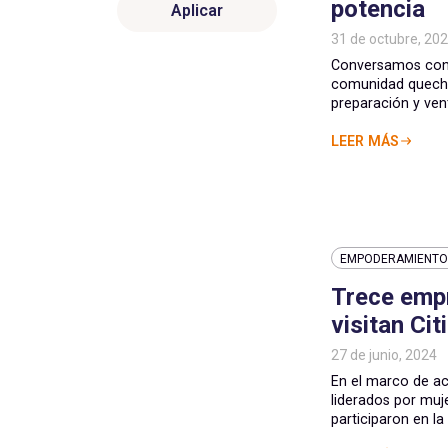
potencia
Aplicar
31 de octubre, 20
Conversamos con 
comunidad quechua
preparación y venta
LEER MÁS
EMPODERAMIENTO 
Trece emp
visitan Citi
27 de junio, 2024
En el marco de ac
liderados por muje
participaron en la a