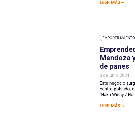
LEER MÁS
EMPODERAMIENTO 
Emprendedo
Mendoza y
de panes
3 de junio, 2024
Este negocio surg
centro poblado, c
“Haku Wiñay / Noa [
LEER MÁS