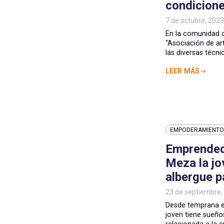
condicion
7 de octubre, 2023
En la comunidad 
“Asociación de ar
las diversas técnic
LEER MÁS
EMPODERAMIENTO 
Emprendedo
Meza la jo
albergue p
23 de septiembre,
Desde temprana e
joven tiene sueño
relacionada a la cr