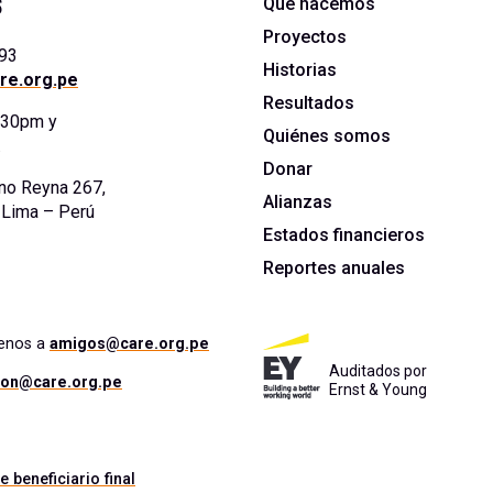
s
Qué hacemos
Proyectos
393
Historias
re.org.pe
Resultados
5:30pm y
Quiénes somos
.
Donar
no Reyna 267,
Alianzas
. Lima – Perú
Estados financieros
Reportes anuales
benos a
amigos@care.org.pe
Auditados por
ion@care.org.pe
Ernst & Young
e beneficiario final