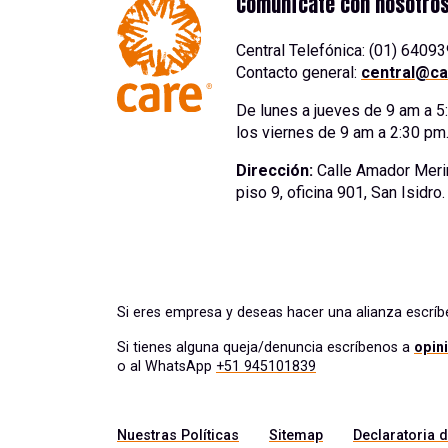
Comunícate con nosotro
Central Telefónica: (01) 6409
Contacto general:
central@ca
De lunes a jueves de 9 am a 
los viernes de 9 am a 2:30 pm
Dirección:
Calle Amador Meri
piso 9, oficina 901, San Isidro
Si eres empresa y deseas hacer una alianza escrí
Si tienes alguna queja/denuncia escríbenos a
opin
o al WhatsApp
+51 945101839
Nuestras Políticas
Sitemap
Declaratoria d