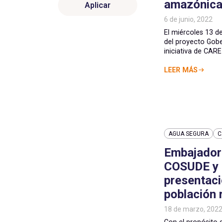
amazónica
Aplicar
6 de junio, 2022
El miércoles 13 de
del proyecto Gobe
iniciativa de CARE 
LEER MÁS
AGUA SEGURA
C
Embajador 
COSUDE y C
presentaci
población 
18 de marzo, 202
Con el propósito 