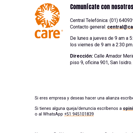
Comunícate con nosotro
Central Telefónica: (01) 6409
Contacto general:
central@ca
De lunes a jueves de 9 am a 
los viernes de 9 am a 2:30 pm
Dirección:
Calle Amador Meri
piso 9, oficina 901, San Isidro
Si eres empresa y deseas hacer una alianza escrí
Si tienes alguna queja/denuncia escríbenos a
opin
o al WhatsApp
+51 945101839