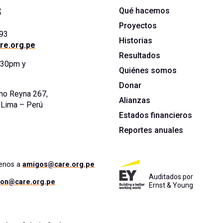
s
Qué hacemos
Proyectos
393
Historias
re.org.pe
Resultados
5:30pm y
Quiénes somos
.
Donar
no Reyna 267,
Alianzas
. Lima – Perú
Estados financieros
Reportes anuales
benos a
amigos@care.org.pe
Auditados por
ion@care.org.pe
Ernst & Young