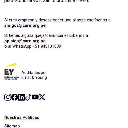
piso 9, oficina 901, San Isidro. Lima – Perú
Si eres empresa y deseas hacer una alianza escríbenos a
amigos@care.org.pe
Si tienes alguna queja/denuncia escríbenos a
opinion@care.org.pe
o al WhatsApp
+51 945101839
Auditados por
Ernst & Young
Nuestras Políticas
Sitemap