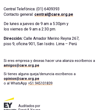
Central Telefónica: (01) 6409393
Contacto general:
central@care.org.pe
De lunes a jueves de 9 am a 5:30pm y
los viernes de 9 am a 2:30 pm.
Dirección:
Calle Amador Merino Reyna 267,
piso 9, oficina 901, San Isidro. Lima – Perú
Si eres empresa y deseas hacer una alianza escríbenos a
amigos@care.org.pe
Si tienes alguna queja/denuncia escríbenos a
opinion@care.org.pe
o al WhatsApp
+51 945101839
Auditados por
Ernst & Young