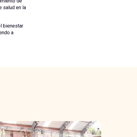
imiento de
e salud en la
l bienestar
yendo a