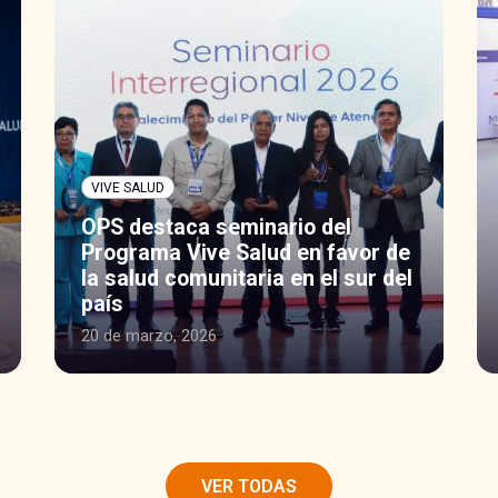
VIVE SALUD
OPS destaca seminario del
Programa Vive Salud en favor de
la salud comunitaria en el sur del
país
20 de marzo, 2026
VER TODAS