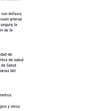
, con énfasis
ión arterial.
segura, la
ón de la
idad de
ntos de salud
l de Salud
arias del
ómetros.
ico y otros.