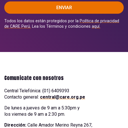
ENVIAR
Todos los datos están protegidos por la
Política de privacidad
de CARE Perú.
Lea los Términos y condiciones
aquí.
Comunícate con nosotros
Central Telefónica: (01) 6409393
Contacto general:
central@care.org.pe
De lunes a jueves de 9 am a 5:30pm y
los viernes de 9 am a 2:30 pm.
Dirección:
Calle Amador Merino Reyna 267,