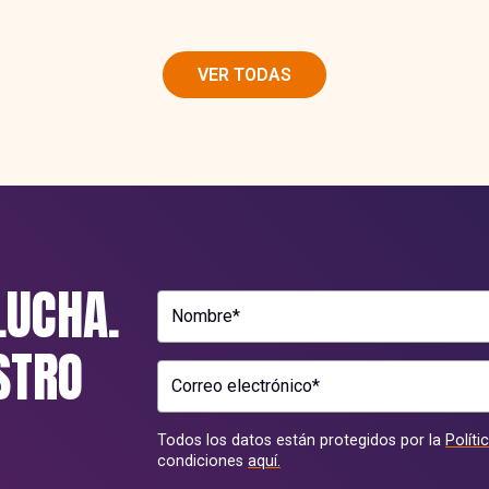
VER TODAS
LUCHA.
Nombre*
STRO
Correo electrónico*
Todos los datos están protegidos por la
Políti
condiciones
aquí.