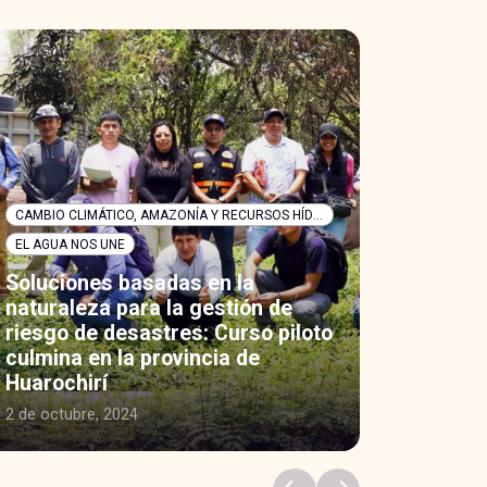
CAMBIO CLIMÁTICO, AMAZONÍA Y RECURSOS HÍDRICOS
EL AGUA NOS UNE
Soluciones basadas en la
naturaleza para la gestión de
riesgo de desastres: Curso piloto
culmina en la provincia de
Huarochirí
2 de octubre, 2024