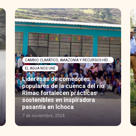
CAMBIO CLIMÁTICO, AMAZONÍA Y RECURSOS HÍDRICOS
EL AGUA NOS UNE
Lideresas de comedores
populares de la cuenca del río
Rímac fortalecen prácticas
sostenibles en inspiradora
pasantía en Ichoca
7 de noviembre, 2024