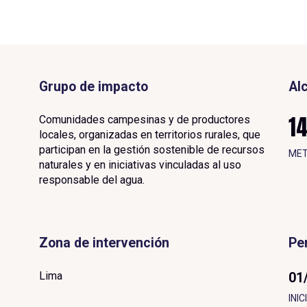
Grupo de impacto
Al
1
Comunidades campesinas y de productores
locales, organizadas en territorios rurales, que
participan en la gestión sostenible de recursos
ME
naturales y en iniciativas vinculadas al uso
responsable del agua.
Zona de intervención
Pe
Lima
01
I
N
I
C
I