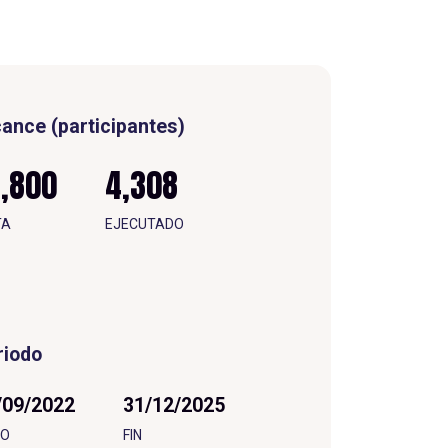
cance (participantes)
4,800
4,308
TA
E
J
E
C
U
T
A
D
O
riodo
/09/2022
31/12/2025
O
FIN