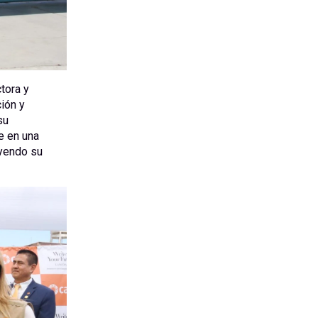
tora y
ión y
su
e en una
uyendo su