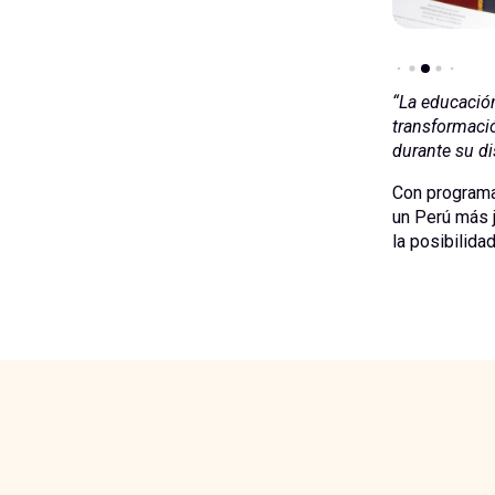
“La educació
transformació
durante su di
Con programas
un Perú más j
la posibilida