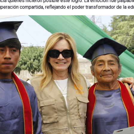
acia quienes hicieron posible este logro. La emoción fue palpabl
uperación compartida, reflejando el poder transformador de la ed