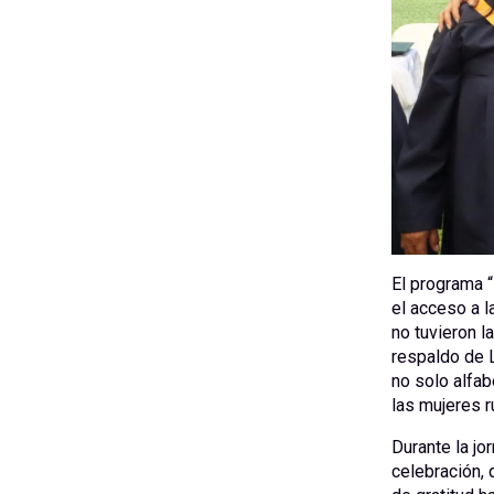
El programa 
el acceso a 
no tuvieron l
respaldo de L
no solo alfab
las mujeres r
Durante la jo
celebración, 