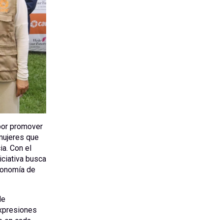
por promover
mujeres que
ia. Con el
iciativa busca
utonomía de
de
expresiones