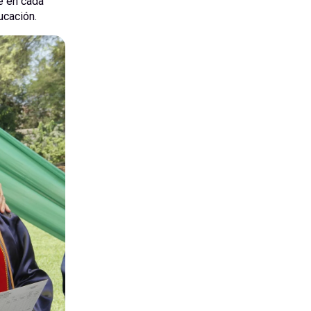
e en cada
ucación.