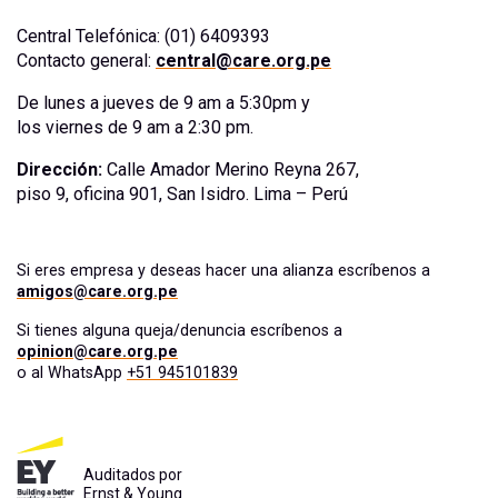
Central Telefónica: (01) 6409393
Contacto general:
central@care.org.pe
De lunes a jueves de 9 am a 5:30pm y
los viernes de 9 am a 2:30 pm.
Dirección:
Calle Amador Merino Reyna 267,
piso 9, oficina 901, San Isidro. Lima – Perú
Si eres empresa y deseas hacer una alianza escríbenos a
amigos@care.org.pe
Si tienes alguna queja/denuncia escríbenos a
opinion@care.org.pe
o al WhatsApp
+51 945101839
Auditados por
Ernst & Young