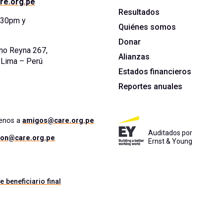
re.org.pe
Resultados
5:30pm y
Quiénes somos
.
Donar
no Reyna 267,
Alianzas
. Lima – Perú
Estados financieros
Reportes anuales
benos a
amigos@care.org.pe
Auditados por
ion@care.org.pe
Ernst & Young
e beneficiario final