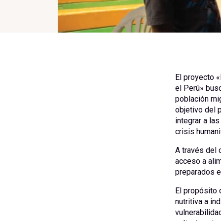
El proyecto 
el Perú» bus
población mi
objetivo del 
integrar a la
crisis humani
A través del 
acceso a alim
preparados e
El propósito
nutritiva a i
vulnerabilid