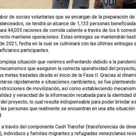
labor de socias voluntarias que se encargan de la preparación d
balanceados, se tendrá un alcance de 1,133 personas beneficiada
gará 44,035 raciones de comida caliente a través de los 6 comed
yecto mantiene operaciones. Estas entregas se mantendrán hasta
de 2021, fecha en la cual se culminará con las últimas entregas a
ficiarios participantes.
compleja situación que venimos enfrentando debido a la pandemi
mecanismos que aseguren la correcta operatividad del proyecto, 
as metas trazadas desde el inicio de la Fase II. Gracias al dina
ptarse rápidamente a situaciones cambiantes, se fue planteando
 restricciones de movilización, así como estableciendo mecanism
alidez y veracidad de la información recabada para la identidad d
 del proyecto, lo cual resulta indispensable para poder brindar e
 las personas que realmente se encuentran en una alta situación
.
, a través del componente Cash Transfer (transferencias de dine
, individuos y familias migrantes y refugiadas venezolanas resi