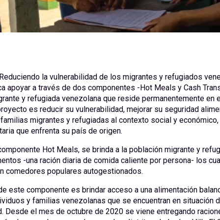
«Reduciendo la vulnerabilidad de los migrantes y refugiados ven
ca apoyar a través de dos componentes -Hot Meals y Cash Trans
grante y refugiada venezolana que reside permanentemente en el
proyecto es reducir su vulnerabilidad, mejorar su seguridad alime
s familias migrantes y refugiadas al contexto social y económico,
taria que enfrenta su país de origen.
componente Hot Meals, se brinda a la población migrante y refug
entos -una ración diaria de comida caliente por persona- los cu
n comedores populares autogestionados.
 de este componente es brindar acceso a una alimentación balan
ndividuos y familias venezolanas que se encuentran en situación 
ad. Desde el mes de octubre de 2020 se viene entregando racio