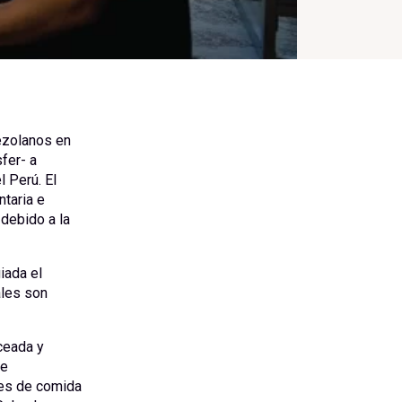
ezolanos en
fer- a
 Perú. El
ntaria e
 debido a la
iada el
ales son
ceada y
de
nes de comida