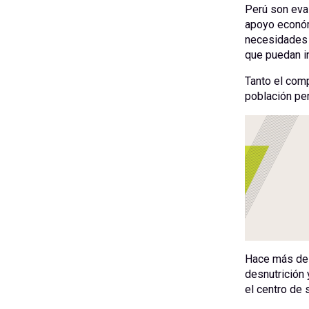
Perú son eval
apoyo económi
necesidades m
que puedan i
Tanto el com
población per
Hace más de 
desnutrición 
el centro de 