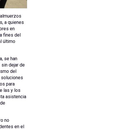
e almuerzos
s, a quienes
ores en
 fines del
l último
a, se han
sin dejar de
mismo del
 soluciones
os para
e las y los
sta asistencia
 de
ro no
dentes en el