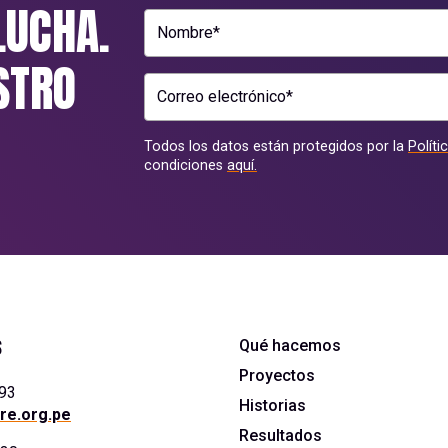
LUCHA.
Nombre*
STRO
Correo electrónico*
Todos los datos están protegidos por la
Políti
condiciones
aquí.
s
Qué hacemos
Proyectos
393
Historias
re.org.pe
Resultados