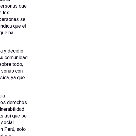
 personas que
n los
 personas se
ndica que el
 que ha
a y decidió
 su comunidad.
sobre todo,
ersonas con
sica, ya que
cia
 los derechos
lnerabilidad
Es así que se
 social
n Perú, solo
álisis