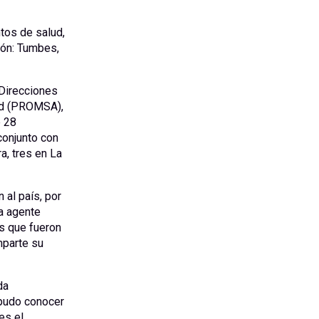
ntos de salud,
ión: Tumbes,
 Direcciones
ud (PROMSA),
e 28
conjunto con
a, tres en La
al país, por
La agente
s que fueron
mparte su
da
 pudo conocer
es el