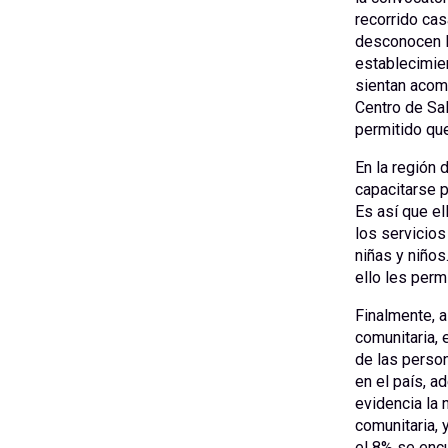
recorrido cas
desconocen lo
establecimie
sientan acomp
Centro de Sa
permitido que
En la región 
capacitarse p
Es así que el
los servicio
niñas y niños
ello les perm
Finalmente, a
comunitaria,
de las person
en el país, a
evidencia la 
comunitaria, 
el 8% se encu