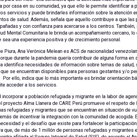
a por casa en su comunidad, ya que ello le permite identificar a
s servicios y puede brindarles información sobre la atención e
ntos de salud. Además, señala que aquello contribuye a que las
añadas y con confianza para acercarse a los centros. También, i
lud Mental Comunitaria le brinda un acompañamiento cercano, lo
 sea una experiencia positiva y de crecimiento personal.
de Piura, Ana Verónica Melean es ACS de nacionalidad venezolan
orque durante la pandemia quería contribuir de alguna forma en
la identifica necesidades de información sobre temas de salud, 
s que se encuentran disponibles para personas gestantes y/o p
. Por ello, indica que lo más importante es brindar orientación bá
ite acceder a los servicios.
l incorporar a población refugiada y migrante en la labor de agen
 el proyecto Alma Llanera de CARE Perú promueve el respeto de
as refugiadas y migrantes que se encuentran en situación de vu
demás de incentivar la integración con la comunidad de acogida. 
necesidad y el desafío que existe para fortalecer la participación
ya que, de más de 1 millón de personas refugiadas y migrantes e
entra afiliada al Seguro Integral de Salud (SIS), de acuerdo al An