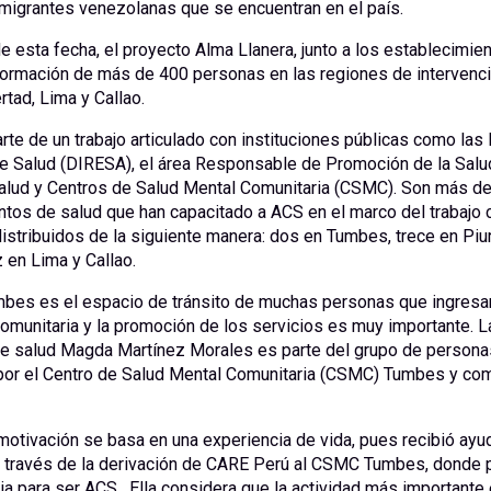
 migrantes venezolanas que se encuentran en el país.
e esta fecha, el proyecto Alma Llanera, junto a los establecimie
formación de más de 400 personas en las regiones de intervenc
ertad, Lima y Callao.
rte de un trabajo articulado con instituciones públicas como las
e Salud (DIRESA), el área Responsable de Promoción de la Sal
alud y Centros de Salud Mental Comunitaria (CSMC). Son más d
tos de salud que han capacitado a ACS en el marco del trabajo 
distribuidos de la siguiente manera: dos en Tumbes, trece en Piur
z en Lima y Callao.
mbes es el espacio de tránsito de muchas personas que ingresan 
 comunitaria y la promoción de los servicios es muy importante. 
de salud Magda Martínez Morales es parte del grupo de persona
por el Centro de Salud Mental Comunitaria (CSMC) Tumbes y co
 motivación se basa en una experiencia de vida, pues recibió ayu
a través de la derivación de CARE Perú al CSMC Tumbes, donde
ia para ser ACS. Ella considera que la actividad más importante 