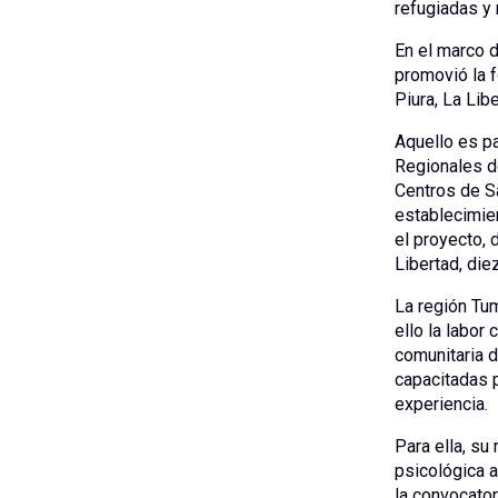
refugiadas y
En el marco d
promovió la 
Piura, La Lib
Aquello es pa
Regionales d
Centros de S
establecimien
el proyecto, 
Libertad, die
La región Tu
ello la labor
comunitaria 
capacitadas 
experiencia.
Para ella, su
psicológica 
la convocator