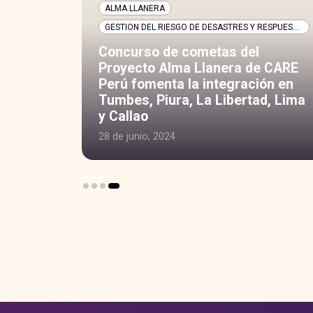
ALMA LLANERA
GESTION DEL RIESGO DE DESASTRES Y RESPUESTA HUMANITARIA
GESTION DEL RIESGO DE DESASTRES Y RESPUESTA HUMANITARIA
Concurso de cometas del
 y el
Proyecto Alma Llanera de CARE
n para
Perú fomenta la integración en
da en
Tumbes, Piura, La Libertad, Lima
y Callao
28 de junio, 2024