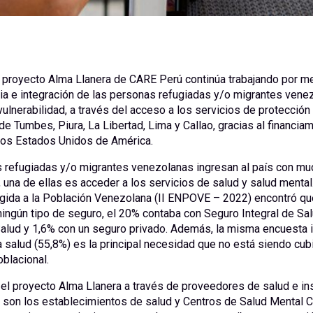
 proyecto Alma Llanera de CARE Perú continúa trabajando por mej
ia e integración de las personas refugiadas y/o migrantes vene
vulnerabilidad, a través del acceso a los servicios de protección
de Tumbes, Piura, La Libertad, Lima y Callao, gracias al financiam
los Estados Unidos de América.
 refugiadas y/o migrantes venezolanas ingresan al país con mu
una de ellas es acceder a los servicios de salud y salud mental.
igida a la Población Venezolana (II ENPOVE – 2022) encontró qu
ingún tipo de seguro, el 20% contaba con Seguro Integral de Sal
alud y 1,6% con un seguro privado. Además, la misma encuesta i
a salud (55,8%) es la principal necesidad que no está siendo cub
oblacional.
, el proyecto Alma Llanera a través de proveedores de salud e in
 son los establecimientos de salud y Centros de Salud Mental C