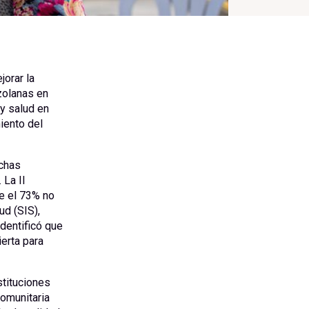
orar la
zolanas en
 y salud en
iento del
chas
 La II
e el 73% no
ud (SIS),
dentificó que
ierta para
stituciones
omunitaria