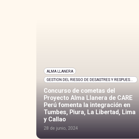
ALMA LLANERA
GESTION DEL RIESGO DE DESASTRES Y RESPUESTA HUMANITARIA
GESTION DEL RIESGO DE DESASTRES Y RESPUESTA HUMANITARIA
Concurso de cometas del
 y el
Proyecto Alma Llanera de CARE
n para
Perú fomenta la integración en
da en
Tumbes, Piura, La Libertad, Lima
y Callao
28 de junio, 2024