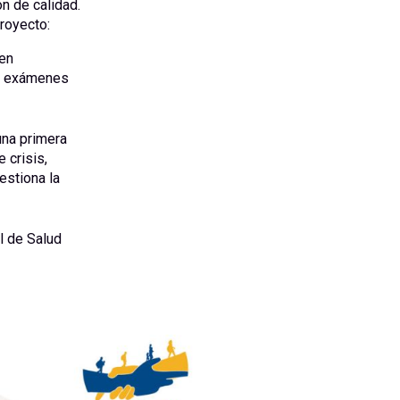
n de calidad.
proyecto:
nen
s; exámenes
una primera
 crisis,
estiona la
al de Salud