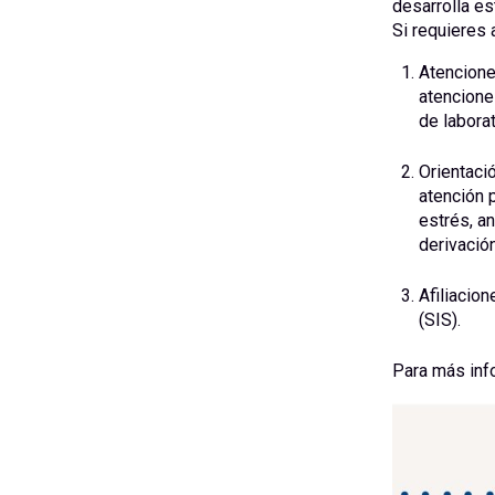
desarrolla es
Si requieres 
Atencione
atencione
de labora
Orientaci
atención 
estrés, an
derivació
Afiliacion
(SIS).
Para más inf