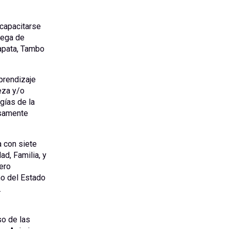
 capacitarse
rega de
apata, Tambo
aprendizaje
eza y/o
gías de la
tosamente
 con siete
d, Familia, y
ero
no del Estado
.
so de las