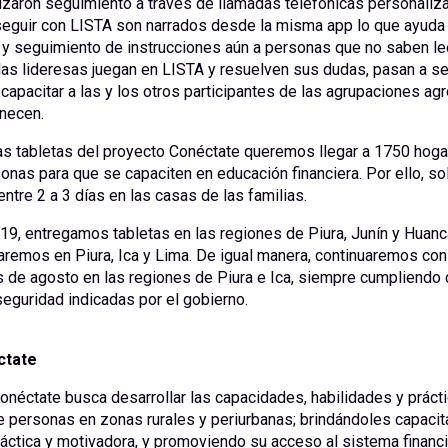
lizaron seguimiento a través de llamadas telefónicas personaliz
seguir con LISTA son narrados desde la misma app lo que ayuda 
 seguimiento de instrucciones aún a personas que no saben leer
las lideresas juegan en LISTA y resuelven sus dudas, pasan a se
capacitar a las y los otros participantes de las agrupaciones ag
enecen.
las tabletas del proyecto Conéctate queremos llegar a 1750 hog
nas para que se capaciten en educación financiera. Por ello, so
tre 2 a 3 días en las casas de las familias.
19, entregamos tabletas en las regiones de Piura, Junín y Huanc
aremos en Piura, Ica y Lima. De igual manera, continuaremos con
 de agosto en las regiones de Piura e Ica, siempre cumpliendo 
eguridad indicadas por el gobierno.
ctate
onéctate busca desarrollar las capacidades, habilidades y práct
e personas en zonas rurales y periurbanas; brindándoles capacita
práctica y motivadora, y promoviendo su acceso al sistema financ