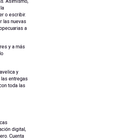
as. Asimismo,
la
 o escribir.
r las nuevas
ropecuarias a
ares y a más
lo
avelica y
 las entregas
con toda las
icas
ción digital,
iero. Cuenta