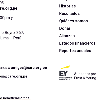
393
Historias
re.org.pe
Resultados
5:30pm y
Quiénes somos
.
Donar
no Reyna 267,
Alianzas
. Lima – Perú
Estados financieros
Reportes anuales
benos a
amigos@care.org.pe
Auditados por
ion@care.org.pe
Ernst & Young
e beneficiario final