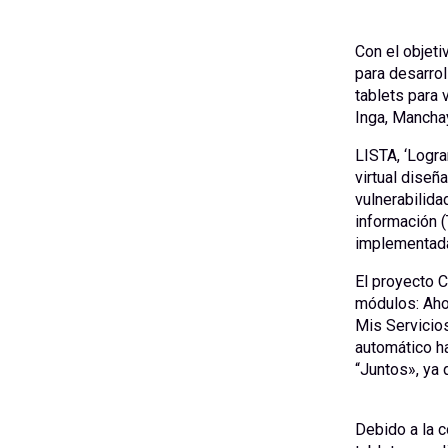
Con el objeti
para desarrol
tablets para
Inga, Mancha
LISTA, ‘Logra
virtual diseñ
vulnerabilida
información (
implementada
El proyecto 
módulos: Ahor
Mis Servicios
automático h
“Juntos», ya 
Debido a la c