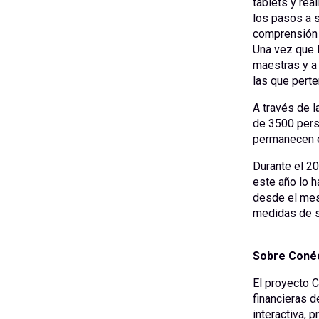
tablets y rea
los pasos a 
comprensión y
Una vez que 
maestras y a 
las que pert
A través de 
de 3500 perso
permanecen en
Durante el 20
este año lo h
desde el mes
medidas de s
Sobre Coné
El proyecto C
financieras d
interactiva, 