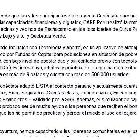
vo de que las y los participantes del proyecto Conéctate puedan
lar capacidades financieras y digitales, CARE Perú realizó la ent
 vecinas y vecinos de Pachacamac en las localidades de Curva Z
y bajo y alto, y Quebrada Verde.
ndo Inclusión con Tecnología y Ahorro’, es un aplicativo de auto
ado por Fundación Capital para poblaciones en situación de pobr
d, con bajo nivel de escolaridad y sin contacto previo con tecnolo
TICs). Es interactiva, intuitiva y práctica. Por lo que ha sido exi
 en más de 9 países y cuenta con más de 500,000 usuarios.
Conéctate adaptó LISTA al contexto peruano y actualmente cuenta
ro, Bien asegurados, Cuentas claras, Deudas sanas, En comunida
 Financieros – validado por la SBS. Además, el simulador de caj
a probado ser de mucha ayuda a las personas que reciben el bo
que les ha permitido practicar y perder el miedo al uso del cajero
oyuntura, hemos capacitado a las lideresas comunitarias en el u