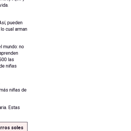
vida.
Así, pueden
 lo cual arman
el mundo: no
 aprenden
500 las
de niñas
e
 más niñas de
ria. Estas
rros soles