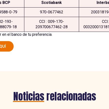
s BCP
Scotiabank
Interb
9588-0-79
970-0677462
20031819
02-193-
CCI : 009-170-
CCI:
88079-18
209700677462-28
00320001318
en el banco de tu preferencia.
QUÍ
Noticias
relacionadas