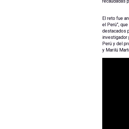
recaudadas p
El reto fue a
el Perú”, que
destacados p
investigador
Perú y del pr
y Marilú Mart