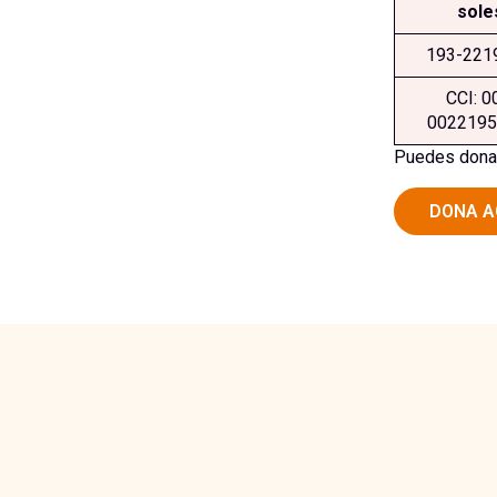
sole
193-221
CCI: 0
0022195
Puedes donar 
DONA A