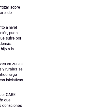
ntizar sobre
aria de
to a nivel
ción, pues,
que sufre por
 demás.
hijo a la
iven en zonas
 y rurales se
tido, urge
on iniciativas
 por CARE
ión que
as donaciones