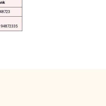
ank
48723
194872335