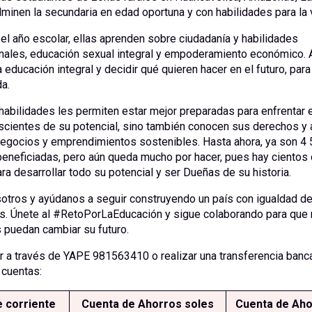
minen la secundaria en edad oportuna y con habilidades para la 
el año escolar, ellas aprenden sobre ciudadanía y habilidades
ales, educación sexual integral y empoderamiento económico. 
 educación integral y decidir qué quieren hacer en el futuro, para
da.
abilidades les permiten estar mejor preparadas para enfrentar 
scientes de su potencial, sino también conocen sus derechos y
egocios y emprendimientos sostenibles. Hasta ahora, ya son 4 
beneficiadas, pero aún queda mucho por hacer, pues hay cientos 
a desarrollar todo su potencial y ser Dueñas de su historia.
otros y ayúdanos a seguir construyendo un país con igualdad d
s. Únete al #RetoPorLaEducación y sigue colaborando para que
 puedan cambiar su futuro.
 a través de YAPE 981563410 o realizar una transferencia banca
 cuentas:
 corriente
Cuenta de Ahorros soles
Cuenta de Aho