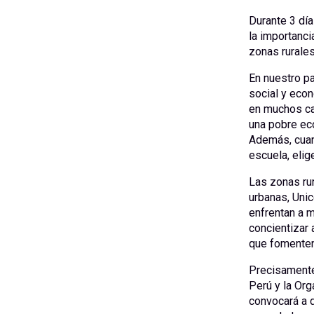
Durante 3 día
la importanci
zonas rurale
En nuestro pa
social y econ
en muchos cas
una pobre ec
Además, cuand
escuela, elig
Las zonas ru
urbanas, Uni
enfrentan a m
concientizar 
que fomenten 
Precisamente
Perú y la Org
convocará a d