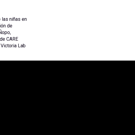
 las niñas en
ión de
Ñopo,
o de CARE
 Victoria Lab