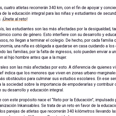
s, cuatro atletas recorrerán 340 km, con el fin de apoyar y concie
a de la educación integral para las niñas y estudiantes de secund
s.
¡Únete al reto!
ís, las estudiantes son las más afectadas por la desigualdad, tan
ómico como de género. Esto interfiere con su desarrollo y educa
os, no llegan a terminar el colegio. De hecho, por cada familia 
onomía, una niña es obligada a quedarse en casa cuidando a los
o las familias, por la falta de ingresos, solo pueden enviar a un 
en al hijo hombre antes que a la mujer.
rales son las más afectadas por esto. A diferencia de quienes v
cef indica que los menores que viven en zonas urbano-marginales
ás obstáculos para culminar sus estudios escolares. En ese sen
a la sociedad sobre la importancia de empoderarlas y contribuir c
su desarrollo y educación integral.
 con este propósito nace el “Reto por la Educación”, impulsado
anización Inkansables. Se trata de un reto en favor de la educac
os parejas de atletas que recorrerán 340 kilómetros llevando l