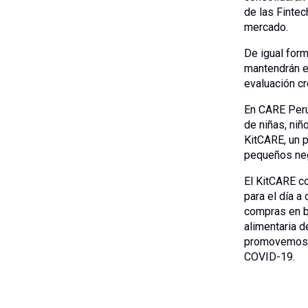
de las Fintec
mercado.
De igual form
mantendrán e
evaluación cr
En CARE Perú
de niñas, niñ
KitCARE, un p
pequeños ne
El KitCARE co
para el día a
compras en b
alimentaria d
promovemos e
COVID-19.