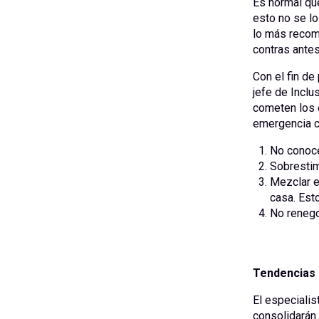
Es normal que
esto no se lo
lo más recome
contras antes
Con el fin de
jefe de Inclu
cometen los 
emergencia c
No conocer
Sobrestim
Mezclar el
casa. Esto
No renego
Tendencias 
El especialis
consolidarán 