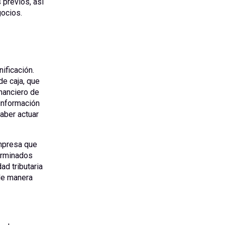
 previos, así
gocios.
ificación.
e caja, que
inanciero de
información
aber actuar
empresa que
erminados
d tributaria
 de manera