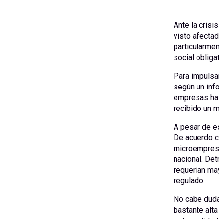
Ante la crisi
visto afecta
particularmen
social obligat
Para impulsar
según un inf
empresas has
recibido un 
A pesar de e
De acuerdo co
microempresa
nacional. De
requerían may
regulado.
No cabe duda 
bastante alta