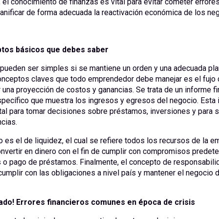
, el conocimiento de finanzas es vital para evitar cometer errores
anificar de forma adecuada la reactivación económica de los ne
tos básicos que debes saber
pueden ser simples si se mantiene un orden y una adecuada plan
onceptos claves que todo emprendedor debe manejar es el fujo d
 una proyección de costos y ganancias. Se trata de un informe f
specífico que muestra los ingresos y egresos del negocio. Esta 
al para tomar decisiones sobre préstamos, inversiones y para s
cias.
 es el de liquidez, el cual se refiere todos los recursos de la 
nvertir en dinero con el fin de cumplir con compromisos predet
o pago de préstamos. Finalmente, el concepto de responsabilida
 cumplir con las obligaciones a nivel país y mantener el negocio
ado! Errores financieros comunes en época de crisis