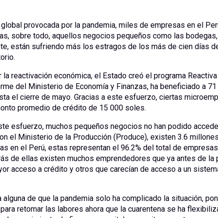
s global provocada por la pandemia, miles de empresas en el Per
das, sobre todo, aquellos negocios pequeños como las bodegas,
te, están sufriendo más los estragos de los más de cien días d
orio.
 la reactivación económica, el Estado creó el programa Reactiva
orme del Ministerio de Economía y Finanzas, ha beneficiado a 71
ta el cierre de mayo. Gracias a este esfuerzo, ciertas microem
monto promedio de crédito de 15 000 soles.
ste esfuerzo, muchos pequeños negocios no han podido acceder 
n el Ministerio de la Producción (Produce), existen 3.6 millone
s en el Perú, estas representan el 96.2% del total de empresas 
trás de ellas existen muchos emprendedores que ya antes de la
or acceso a crédito y otros que carecían de acceso a un sistema
alguna de que la pandemia solo ha complicado la situación, poni
 para retomar las labores ahora que la cuarentena se ha flexibiliz