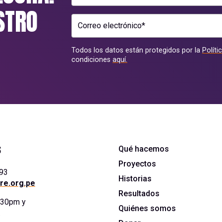
STRO
Correo electrónico*
Todos los datos están protegidos por la
Políti
condiciones
aquí.
s
Qué hacemos
Proyectos
393
Historias
re.org.pe
Resultados
5:30pm y
Quiénes somos
.