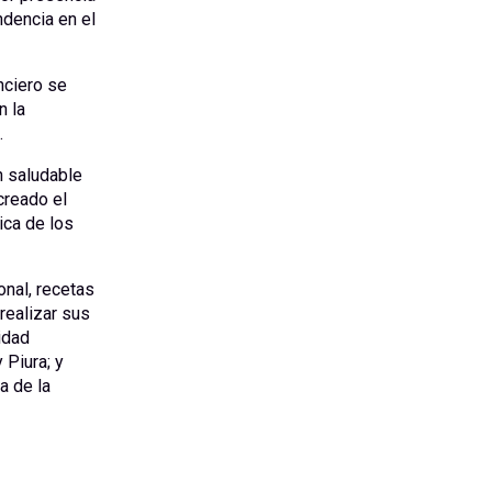
ndencia en el
nciero se
n la
.
n saludable
creado el
ica de los
onal, recetas
realizar sus
idad
 Piura; y
a de la