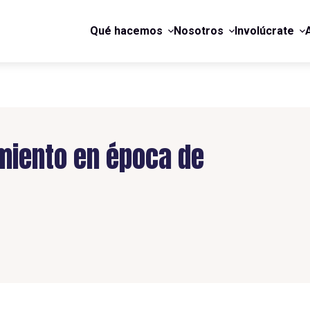
Qué hacemos
Nosotros
Involúcrate
miento en época de