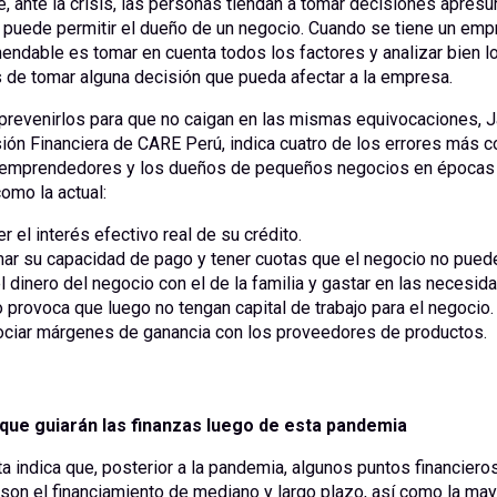
, ante la crisis, las personas tiendan a tomar decisiones apresu
 puede permitir el dueño de un negocio. Cuando se tiene un emp
ndable es tomar en cuenta todos los factores y analizar bien l
 de tomar alguna decisión que pueda afectar a la empresa.
 prevenirlos para que no caigan en las mismas equivocaciones, J
sión Financiera de CARE Perú, indica cuatro de los errores más
emprendedores y los dueños de pequeños negocios en épocas
omo la actual:
 el interés efectivo real de su crédito.
ar su capacidad de pago y tener cuotas que el negocio no puede
 dinero del negocio con el de la familia y gastar en las necesid
 provoca que luego no tengan capital de trabajo para el negocio.
ciar márgenes de ganancia con los proveedores de productos.
que guiarán las finanzas luego de esta pandemia
ta indica que, posterior a la pandemia, algunos puntos financiero
son el financiamiento de mediano y largo plazo, así como la ma