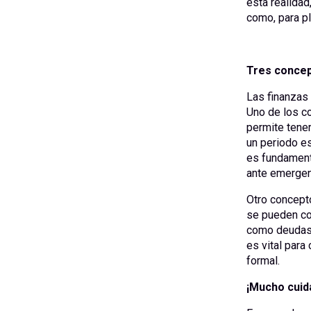
esta realidad
como, para pl
Tres concep
Las finanzas 
Uno de los c
permite tener
un periodo e
es fundament
ante emergen
Otro concepto
se pueden co
como deudas 
es vital para
formal.
¡Mucho cuid