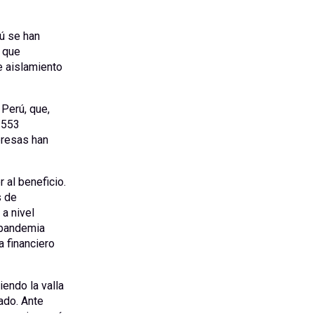
ú se han
 que
e aislamiento
 Perú, que,
 553
presas han
al beneficio.
s de
a nivel
 pandemia
 financiero
endo la valla
ado. Ante