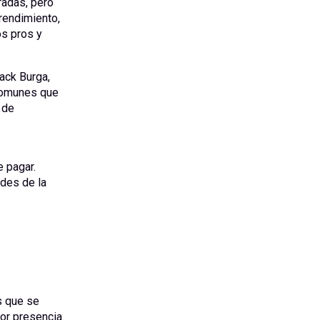
radas, pero
rendimiento,
os pros y
ack Burga,
 comunes que
 de
 pagar.
ades de la
s que se
yor presencia