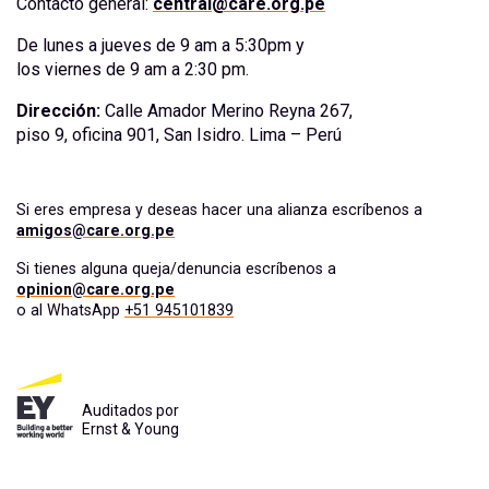
Contacto general:
central@care.org.pe
De lunes a jueves de 9 am a 5:30pm y
los viernes de 9 am a 2:30 pm.
Dirección:
Calle Amador Merino Reyna 267,
piso 9, oficina 901, San Isidro. Lima – Perú
Si eres empresa y deseas hacer una alianza escríbenos a
amigos@care.org.pe
Si tienes alguna queja/denuncia escríbenos a
opinion@care.org.pe
o al WhatsApp
+51 945101839
Auditados por
Ernst & Young