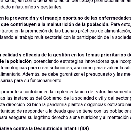
de salud, así como de la ampliación del trabajo promocional en al
uidado niñas, niños y gestantes.
 en la prevención y el manejo oportuno de las enfermedade
que contribuyen a la malnutrición de la población.
Para esto,
trarse en la promoción de las buenas prácticas de alimentación
lsando el trabajo multisectorial con la participación de la socieda
a calidad y eficacia de la gestión en los temas prioritarios 
de la población
, potenciando estrategias innovadoras que inco
tecnológicas para crear soluciones, así como para evaluar la sit
 alimentaria. Además, se debe garantizar el presupuesto y las m
sarias para su funcionamiento.
mpromete a contribuir en la implementación de estos lineamiento
as las instancias del Gobierno, de la sociedad civil y del sector 
ta dirección. Si bien la pandemia plantea exigencias extraordina
rtunidad de responder a la deuda que se tiene con las poblacio
para asegurar su legítimo derecho a una nutrición y alimentación 
iativa contra la Desnutrición Infantil (IDI)