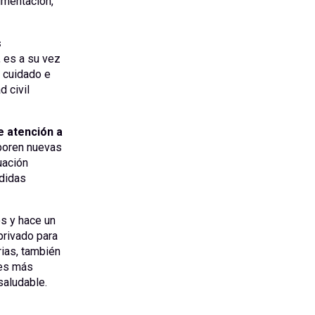
imentación,
s
 es a su vez
, cuidado e
d civil
de atención a
rporen nuevas
uación
edidas
s y hace un
privado para
rias, también
nes más
saludable.