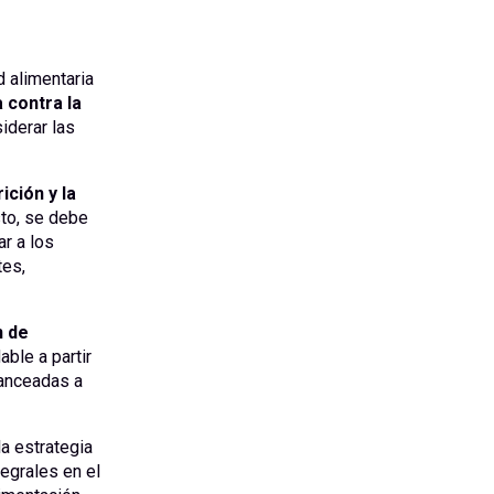
d alimentaria
a contra la
iderar las
ición y la
sto, se debe
ar a los
tes,
n de
ble a partir
lanceadas a
la estrategia
tegrales en el