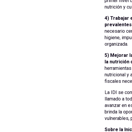
primer nivel 
nutrición y c
4) Trabajar
prevalentes 
necesario cen
higiene, impu
organizada.
5) Mejorar l
la nutrición 
herramientas 
nutricional y
fiscales nece
La IDI se co
llamado a tod
avanzar en es
brinda la opo
vulnerables, 
Sobre la Inic