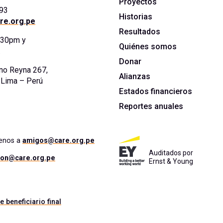
Proyectos
393
Historias
re.org.pe
Resultados
5:30pm y
Quiénes somos
.
Donar
no Reyna 267,
Alianzas
. Lima – Perú
Estados financieros
Reportes anuales
benos a
amigos@care.org.pe
Auditados por
ion@care.org.pe
Ernst & Young
e beneficiario final