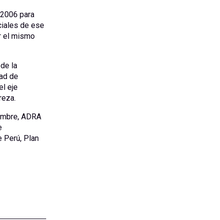
l 2006 para
nciales de ese
r el mismo
de la
tad de
el eje
reza.
Hambre, ADRA
e
e Perú, Plan