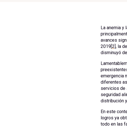
La anemia y l
principalment
avances signi
2019
[2]
, la 
disminuyó de
Lamentableme
preexistentes
emergencia na
diferentes as
servicios de 
seguridad ali
distribución 
En este conte
logros ya obt
todo en las 