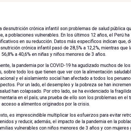
a desnutrición crónica infantil son problemas de salud pública qu
e, a poblaciones vulnerables. En los últimos 12 años, el Perú ha
ficativos en su reducción. Datos más específicos indican que, 
desnutrición crónica infantil pasó de 28,5% a 12,2%, mientras que 
 56,8% a 40,6% en niñas y niños menores de 3 años.
nte, la pandemia por la COVID-19 ha agudizado muchos de lo
, sobre todo los que tienen que ver con la alimentación saludabl
cional y el aislamiento social han afectado a todos los peruano
pectos. Por un lado, el desempleo y la pobreza se han incremen
salud han colapsado. Por otro lado, se ha evidenciado la fragilid
mentaria en el país; una prueba de ello son los problemas en el t
y acceso a alimentos originados por la crisis.
xto, es imprescindible multiplicar los esfuerzos para evitar ret
enidos y reducir, además, el impacto de la pandemia en la pobla
familias vulnerables con niños menores de 3 años y con mujeres 