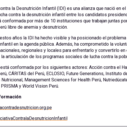
contra la Desnutrición Infantil (IDI) es una alianza que nació en e
 lucha contra la desnutrición infantil entre los candidatos preside
á conformada por más de 10 instituciones que trabajan juntas po
Perú libre de anemia y desnutrición.
 estos años la IDI ha hecho visible y ha posicionado el problema 
infantil en la agenda pública. Además, ha comprometido la volun
acionales, regionales y locales para enfrentarlo y convertirlo en 
la articulación de los programas sociales de lucha contra la pob
 está conformada por los siguientes actores: Acción contra el 
rú, CÁRITAS del Perú, ECLOSIO, Future Generations, Instituto d
 Nutricional, Management Sciences for Health Perú, Nutriedúcat
, PRISMA y World Vision Perú.
formación
vacontradesnutricion.org.pe
iciativaContralaDesnutricionInfantil