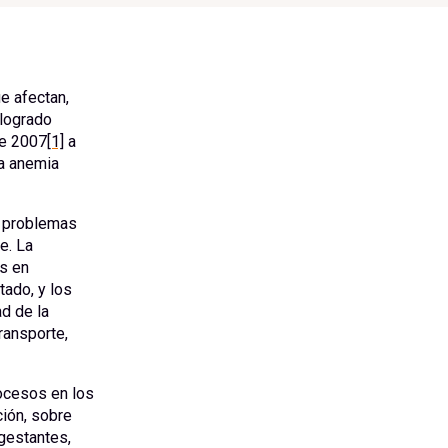
e afectan,
 logrado
de 2007
[1]
a
la anemia
s problemas
e. La
s en
tado, y los
ad de la
ransporte,
rocesos en los
ción, sobre
gestantes,