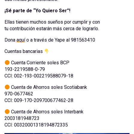
¡Sé parte de “Yo Quiero Ser”!
Ellas tienen muchos sueños por cumplir y con
tu contribución estarán más cerca de lograrlo.
Dona
aquí
o a través de Yape al 981563410
Cuentas bancarias
Cuenta Corriente soles BCP
193-2219588-0-79
CCI: 002-193-002219588079-18
Cuenta de Ahorros soles Scotiabank
970-0677462
CCI: 009-170-209700677462-28
Cuenta de Ahorros soles Interbank
2003181948723
CCI: 00320001318194872335