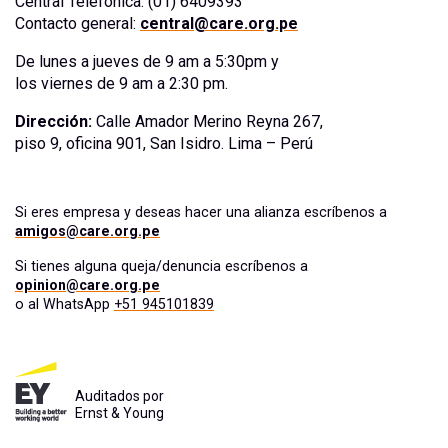
Central Telefónica: (01) 6409393
Contacto general:
central@care.org.pe
De lunes a jueves de 9 am a 5:30pm y
los viernes de 9 am a 2:30 pm.
Dirección:
Calle Amador Merino Reyna 267,
piso 9, oficina 901, San Isidro. Lima – Perú
Si eres empresa y deseas hacer una alianza escríbenos a
amigos@care.org.pe
Si tienes alguna queja/denuncia escríbenos a
opinion@care.org.pe
o al WhatsApp
+51 945101839
Auditados por
Ernst & Young