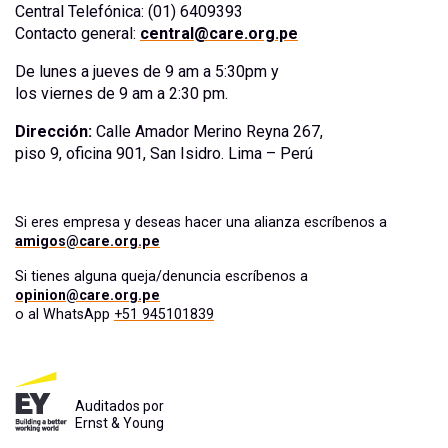
Central Telefónica: (01) 6409393
Contacto general:
central@care.org.pe
De lunes a jueves de 9 am a 5:30pm y
los viernes de 9 am a 2:30 pm.
Dirección:
Calle Amador Merino Reyna 267,
piso 9, oficina 901, San Isidro. Lima – Perú
Si eres empresa y deseas hacer una alianza escríbenos a
amigos@care.org.pe
Si tienes alguna queja/denuncia escríbenos a
opinion@care.org.pe
o al WhatsApp
+51 945101839
Auditados por
Ernst & Young