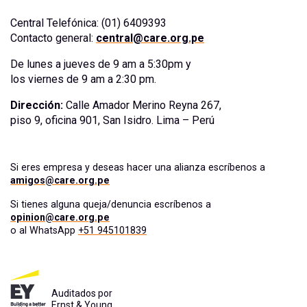
Central Telefónica: (01) 6409393
Contacto general:
central@care.org.pe
De lunes a jueves de 9 am a 5:30pm y
los viernes de 9 am a 2:30 pm.
Dirección:
Calle Amador Merino Reyna 267,
piso 9, oficina 901, San Isidro. Lima – Perú
Si eres empresa y deseas hacer una alianza escríbenos a
amigos@care.org.pe
Si tienes alguna queja/denuncia escríbenos a
opinion@care.org.pe
o al WhatsApp
+51 945101839
Auditados por
Ernst & Young