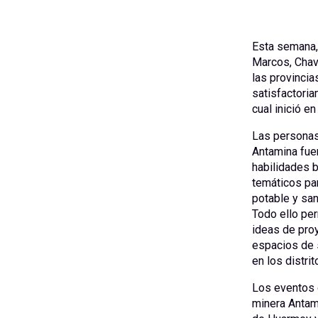
Esta semana, 
Marcos, Chaví
las provincia
satisfactoria
cual inició e
Las personas 
Antamina fue
habilidades b
temáticos par
potable y san
Todo ello per
ideas de proy
espacios de s
en los distri
Los eventos 
minera Antam