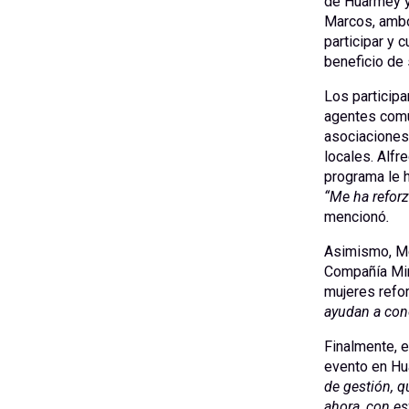
de Huarmey y
Marcos, ambos
participar y 
beneficio de 
Los participa
agentes comu
asociaciones 
locales. Alfr
programa le 
“Me ha refor
mencionó
.
Asimismo, Med
Compañía Min
mujeres refo
ayudan a con
Finalmente, e
evento en Hu
de gestión, q
ahora, con e