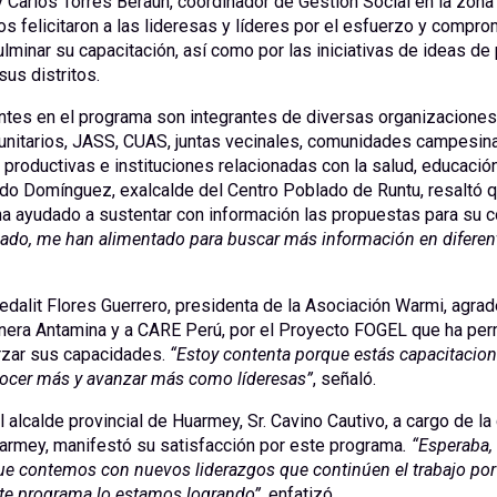
 Carlos Torres Beraun, coordinador de Gestión Social en la zona
 felicitaron a las lideresas y líderes por el esfuerzo y compr
culminar su capacitación, así como por las iniciativas de ideas de
sus distritos.
ntes en el programa son integrantes de diversas organizaciones;
nitarios, JASS, CUAS, juntas vecinales, comunidades campesina
productivas e instituciones relacionadas con la salud, educació
edo Domínguez, exalcalde del Centro Poblado de Runtu, resaltó 
ha ayudado a sustentar con información las propuestas para su 
zado, me han alimentado para buscar más información en diferent
alit Flores Guerrero, presidenta de la Asociación Warmi, agrad
era Antamina y a CARE Perú, por el Proyecto FOGEL que ha perm
rzar sus capacidades.
“Estoy contenta porque estás capacitacio
ocer más y avanzar más como líderesas”
, señaló.
l alcalde provincial de Huarmey, Sr. Cavino Cautivo, a cargo de la
armey, manifestó su satisfacción por este programa
. “Esperaba
ue contemos con nuevos liderazgos que continúen el trabajo por 
ste programa lo estamos logrando”,
enfatizó.