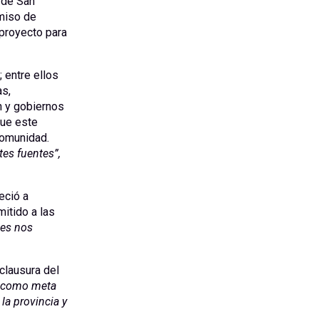
 de San
omiso de
 proyecto para
 entre ellos
s,
n y gobiernos
que este
comunidad.
es fuentes”,
eció a
itido a las
nes nos
 clausura del
, como meta
la provincia y