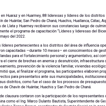
en Huaraz y en Huarmey, 88 lideresas y líderes de los distritos
n de Huántar, San Pedro de Chaná, Huachis, Huallanca, Cátac, Aq
s de Llata y Huarmey recibieron sus constancias luego de culmin
mente el programa de capacitación “Líderes y lideresas del Bicen
n mayo del 2022.
líderes pertenecientes a los distritos del área de influencia ope
ron capacitadas —durante 10 meses— en conocimientos de gestión
landas para el fortalecimiento personal y argumentativo; así com
a el cierre de brechas en anemia y desnutrición, infraestructura 
eamiento, prevención de la violencia familiar, viviendas ecológic
mitió que, al finalizar el programa, las participantes elaboren pr
ectos para presentarlos ante sus municipalidades, instituciones
us distritos, como fue el caso de los procesos de presupuesto 
tos de Chavín de Huántar, Huachis y San Pedro de Chaná.
de clausura contaron con la participación de los representantes
ina como el Ing. Marco Dulanto Bautista, Superintendente de Ges