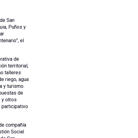
 de San
uia, Puños y
ar
tenario”, el
rativa de
 territorial,
o talleres
de riego, agua
a y turismo.
opuestas de
 y otros
participativo
 de compañía
tión Social