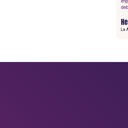
imp
deb
He
La 
¿QUIERES GENERA