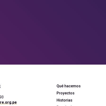
TO A
e sumar a los
s
Qué hacemos
Proyectos
393
Historias
re.org.pe