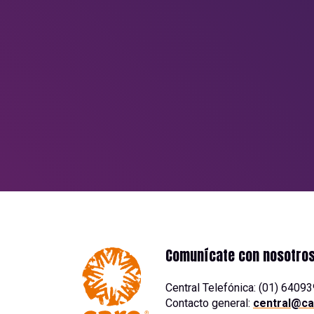
IMPACTO REAL JUN
NUESTRO EQUIPO?
Conversemos sobre cómo tu organización pued
cambios que el Perú necesita.
QUIERO SER ALIADO
Escríbenos a
alianzas@care.org.pe
Comunícate con nosotro
Central Telefónica: (01) 6409
Contacto general:
central@ca