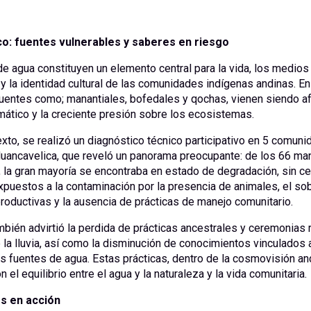
co: fuentes vulnerables y saberes en riesgo
e agua constituyen un elemento central para la vida, los medios
y la identidad cultural de las comunidades indígenas andinas. En
fuentes como; manantiales, bofedales y qochas, vienen siendo a
mático y la creciente presión sobre los ecosistemas.
xto, se realizó un diagnóstico técnico participativo en 5 comun
uancavelica, que reveló un panorama preocupante: de los 66 man
, la gran mayoría se encontraba en estado de degradación, sin c
xpuestos a la contaminación por la presencia de animales, el so
roductivas y la ausencia de prácticas de manejo comunitario.
mbién advirtió la perdida de prácticas ancestrales y ceremonias r
 la lluvia, así como la disminución de conocimientos vinculados 
s fuentes de agua. Estas prácticas, dentro de la cosmovisión an
n el equilibrio entre el agua y la naturaleza y la vida comunitaria
s en acción