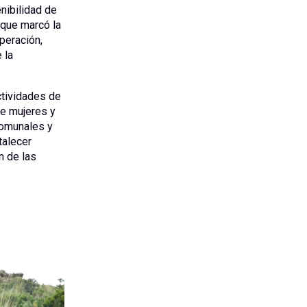
nibilidad de
 que marcó la
peración,
 la
ctividades de
de mujeres y
comunales y
talecer
n de las