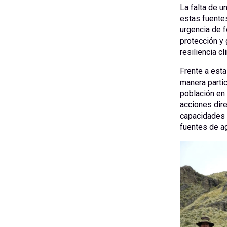
La falta de u
estas fuentes
urgencia de 
protección y 
resiliencia c
Frente a est
manera partic
población en 
acciones dire
capacidades y
fuentes de a