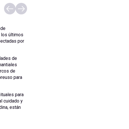
 de
 los últimos
fectadas por
idades de
antiales
ercos de
breuso para
ituales para
al cuidado y
dina, están
.