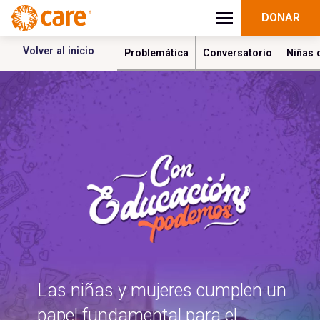
DONAR
Volver al inicio
Problemática
Conversatorio
Niñas 
Las niñas y mujeres cumplen un
papel fundamental para el